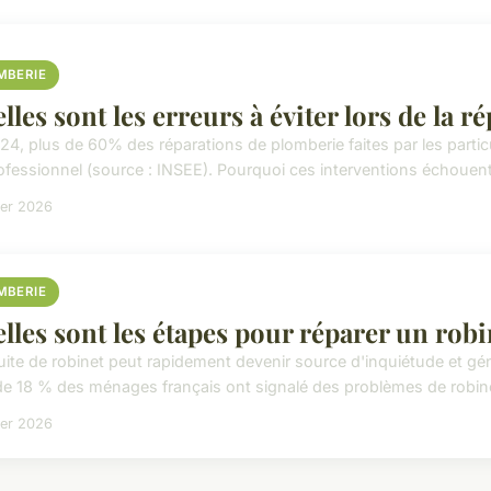
MBERIE
lles sont les erreurs à éviter lors de la 
24, plus de 60% des réparations de plomberie faites par les partic
ofessionnel (source : INSEE). Pourquoi ces interventions échouent
ier 2026
MBERIE
lles sont les étapes pour réparer un robin
uite de robinet peut rapidement devenir source d'inquiétude et gé
de 18 % des ménages français ont signalé des problèmes de robinett
ier 2026