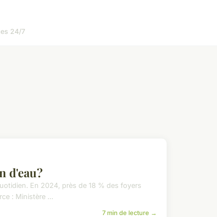
es 24/7
n d'eau?
uotidien. En 2024, près de 18 % des foyers
e : Ministère ...
7 min de lecture →