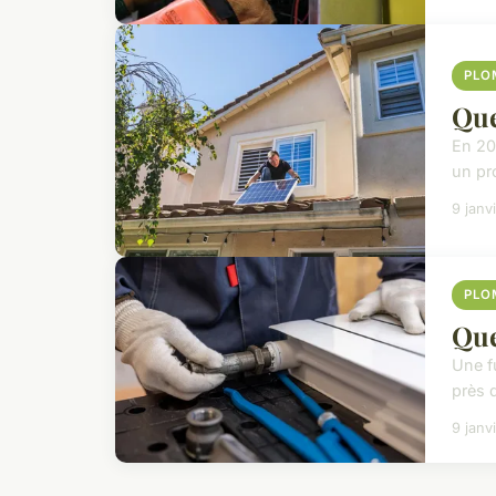
PLO
Que
En 20
un pr
9 janv
PLO
Que
Une f
près 
9 janv