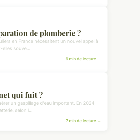
réparation de plomberie ?
uliers en France nécessitent un nouvel appel à
-elles souve...
6 min de lecture →
et qui fuit ?
nérer un gaspillage d'eau important. En 2024,
erie, selon l...
7 min de lecture →