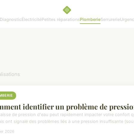
Diagnostic
Électricité
Petites réparations
Plomberie
Serrurerie
Urgenc
lisations
MBERIE
ment identifier un problème de pressio
aisse de pression d'eau peut rapidement impacter votre confort q
is ont signalé des problèmes liés à une pression insuffisante (sourc
ier 2026