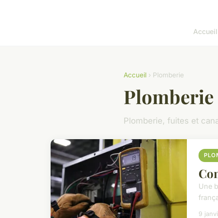
Accueil
Accueil
› Plomberie
Plomberie
Plomberie, fuites et cana
PLO
Com
Une b
frança
9 janv