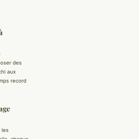
à
e
poser des
chi aux
emps record
age
 les
cile, chaque