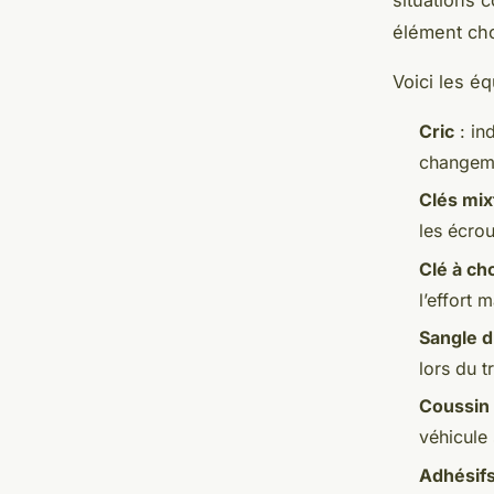
élément choi
Voici les é
Cric
: in
changeme
Clés mix
les écrou
Clé à ch
l’effort 
Sangle d
lors du t
Coussin
véhicule 
Adhésifs