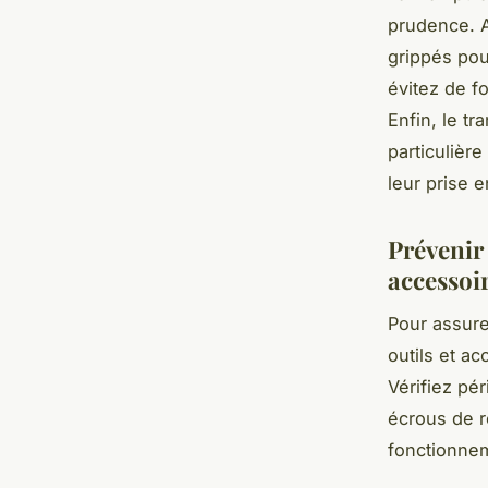
prudence. A
grippés pou
évitez de f
Enfin, le t
particulière
leur prise 
Prévenir
accessoir
Pour assure
outils et ac
Vérifiez pé
écrous de r
fonctionne