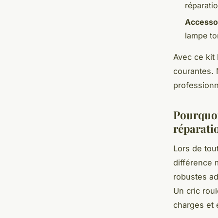
réparati
Accesso
lampe tor
Avec ce kit
courantes. 
professionn
Pourquoi
réparati
Lors de tout
différence 
robustes ad
Un cric rou
charges et é