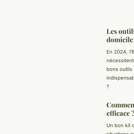
Les outi
domicile
En 2024, 78
nécessitent
bons outils
indispensab
?
Comment 
efficace 
Un bon kit 
situations 