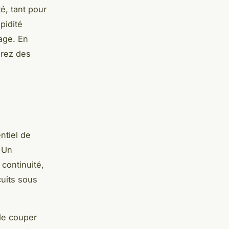
é, tant pour
pidité
age. En
urez des
ntiel de
. Un
continuité,
cuits sous
de couper