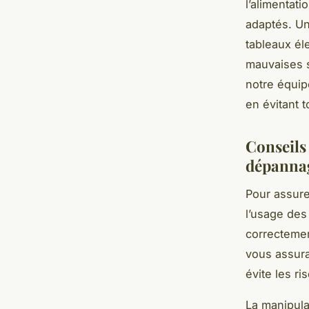
l’alimentat
adaptés. Une
tableaux éle
mauvaises s
notre équip
en évitant t
Conseils 
dépannag
Pour assure
l’usage des
correctemen
vous assura
évite les ri
La manipula