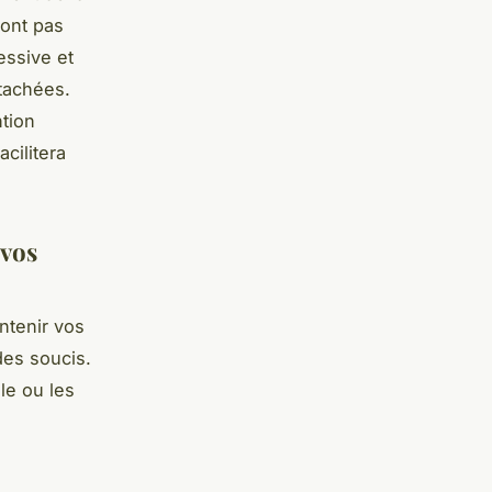
sont pas
essive et
tachées.
ntion
cilitera
 vos
ntenir vos
 des soucis.
le ou les