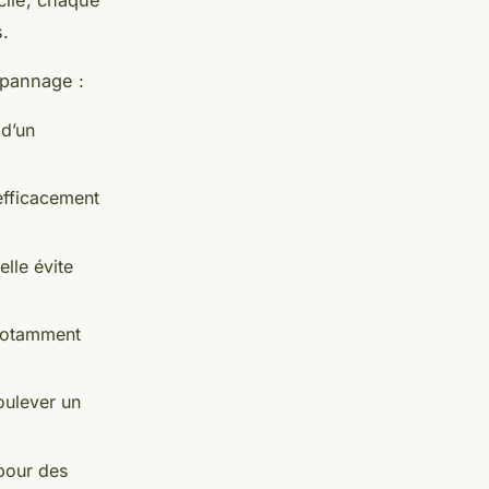
s.
épannage :
 d’un
 efficacement
lle évite
 notamment
oulever un
pour des