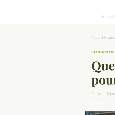
Accueil
Accueil
›
Diagno
DIAGNOSTIC
Quel
pou
Pierre — 9 ja