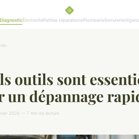
Diagnostic
Électricité
Petites réparations
Plomberie
Serrurerie
Urgenc
stic
s outils sont essenti
r un dépannage rapi
nvier 2026 — 7 min de lecture