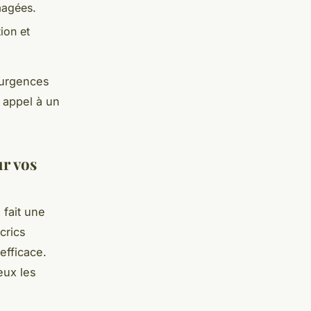
magées.
ion et
s urgences
 appel à un
ur vos
 fait une
crics
efficace.
eux les