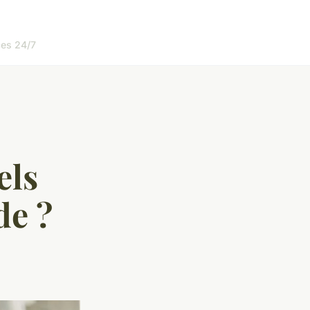
es 24/7
els
de ?